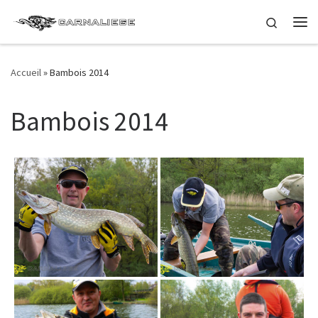
Passer au contenu
Search
Me
Accueil
»
Bambois 2014
Bambois 2014