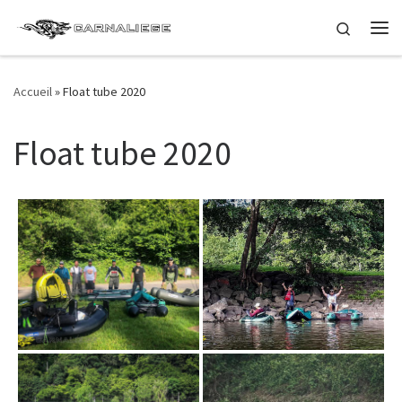
Passer au contenu
Search
Me
Accueil
»
Float tube 2020
Float tube 2020