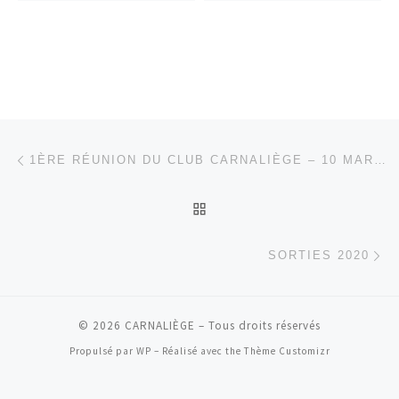
Parcourir les articles
Article précédent
1ÈRE RÉUNION DU CLUB CARNALIÈGE – 10 MARS 2010
RETOUR À LA LISTE DES
Ar
SORTIES 2020
© 2026
CARNALIÈGE
– Tous droits réservés
Propulsé par
WP
– Réalisé avec the
Thème Customizr